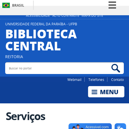
BRASIL
Simplifique!
ACESSIBILIDADE
ALTO CONTRASTE
MAPA DO SITE
Comunica BR
UNIVERSIDADE FEDERAL DA PARAÍBA - UFPB
BIBLIOTECA
Participe
CENTRAL
Acesso à informação
Legislação
REITORIA
Canais
Buscar no portal
Bus
Webmail
Telefones
Contato
Serviços